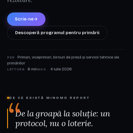
Scrie-ne
→
Descoperă programul pentru primării
Primari, viceprimari, birouri de presă și servicii tehnice ale
PER
primăriilor
6 min
4 iulie 2026
LETTURA
AGG.
“
DE CE EXISTĂ MINOMO REPORT
De la groapă la soluție: un
protocol, nu o loterie.