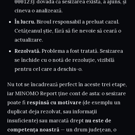
): dovada că sesizarea există, a ajuns, și
000123
cineva o analizează.
În lucru.
Biroul responsabil a preluat cazul.
Cetățeanul știe, fără să fie nevoie să ceară o
actualizare.
Rezolvată.
Problema a fost tratată. Sesizarea
se închide cu o notă de rezoluție, vizibilă
pentru cel care a deschis-o.
Nu tot se încadrează perfect în aceste trei etape,
iar MINOMO Report ține cont de asta: o sesizare
poate fi
respinsă cu motivare
(de exemplu un
duplicat deja rezolvat, sau informații
insuficiente) sau marcată drept
nu este de
competența noastră
— un drum județean, o