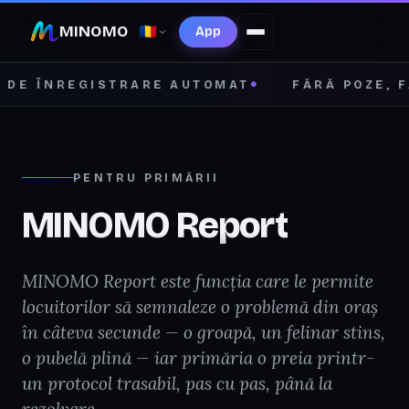
MINOMO
🇷🇴
App
E ÎNREGISTRARE AUTOMAT
FĂRĂ POZE, FĂR
●
PENTRU PRIMĂRII
MINOMO Report
MINOMO Report este funcția care le permite
locuitorilor să semnaleze o problemă din oraș
în câteva secunde — o groapă, un felinar stins,
o pubelă plină — iar primăria o preia printr-
un protocol trasabil, pas cu pas, până la
rezolvare.