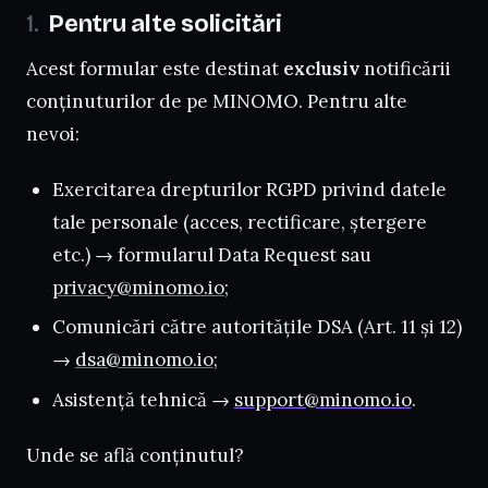
Pentru alte solicitări
Acest formular este destinat
exclusiv
notificării
conținuturilor de pe MINOMO. Pentru alte
nevoi:
Exercitarea drepturilor RGPD privind datele
tale personale (acces, rectificare, ștergere
etc.) → formularul Data Request sau
privacy@minomo.io
;
Comunicări către autoritățile DSA (Art. 11 și 12)
→
dsa@minomo.io
;
Asistență tehnică →
support@minomo.io
.
Unde se află conținutul?