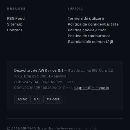
RESURSE
JURIDIC
RSS Feed
Termeni de utilizare
Sitemap
Politica de confidențialitate
Contact
Politica cookie-urilor
Politica de rambursare
Standardele comunității
Dezvoltat de
AVi Kairos Srl
— Strada Lungă 188, Corp C2,
Ap. 2, Brașov 500051, România
CUI: 52477194 · J08/68/2025 · EUID:
ROONRC.J2025068492002 · Email:
support@minomo.io
ANPC
SAL
EU ODR
© 2026 MINOMO. Toate drepturile rezervate.
llms.txt