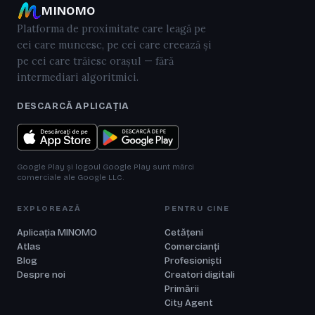
MINOMO
Platforma de proximitate care leagă pe
cei care muncesc, pe cei care creează și
pe cei care trăiesc orașul — fără
intermediari algoritmici.
DESCARCĂ APLICAȚIA
Google Play și logoul Google Play sunt mărci
comerciale ale Google LLC.
EXPLOREAZĂ
PENTRU CINE
Aplicația MINOMO
Cetățeni
Atlas
Comercianți
Blog
Profesioniști
Despre noi
Creatori digitali
Primării
City Agent