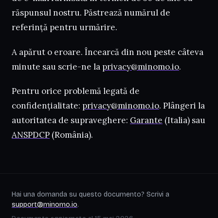
răspunsul nostru. Păstrează numărul de
referință pentru urmărire.
A apărut o eroare. Încearcă din nou peste câteva
minute sau scrie-ne la
privacy@minomo.io
.
Pentru orice problemă legată de
confidențialitate:
privacy@minomo.io
. Plângeri la
autoritatea de supraveghere:
Garante
(Italia) sau
ANSPDCP
(România).
Hai una domanda su questo documento? Scrivi a
support@minomo.io
.