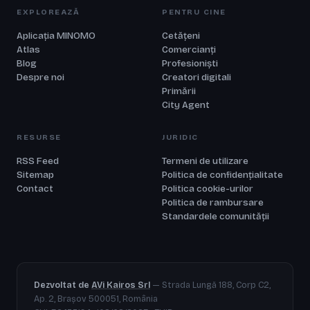
EXPLOREAZĂ
PENTRU CINE
Aplicația MINOMO
Cetățeni
Atlas
Comercianți
Blog
Profesioniști
Despre noi
Creatori digitali
Primării
City Agent
RESURSE
JURIDIC
RSS Feed
Termeni de utilizare
Sitemap
Politica de confidențialitate
Contact
Politica cookie-urilor
Politica de rambursare
Standardele comunității
Dezvoltat de
AVi Kairos Srl
— Strada Lungă 188, Corp C2,
Ap. 2, Brașov 500051, România