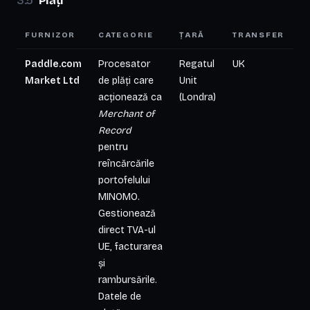
Plăți
FURNIZOR
CATEGORIE
ȚARĂ
TRANSFER
Paddle.com
Procesator
Regatul
UK
Market Ltd
de plăți care
Unit
acționează ca
(Londra)
Merchant of
Record
pentru
reîncărcările
portofelului
MINOMO.
Gestionează
direct TVA-ul
UE, facturarea
și
rambursările.
Datele de