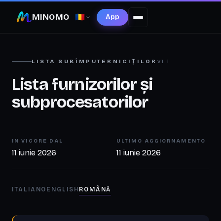
MINOMO
🇷🇴
App
LISTA SUBÎMPUTERNICIȚILOR
v1.1
Lista furnizorilor și
subprocesatorilor
IN VIGORE DAL
ULTIMO AGGIORNAMENTO
11 iunie 2026
11 iunie 2026
ITALIANO
ENGLISH
ROMÂNĂ