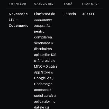
FURNIZOR
CATEGORIE
ȚARĂ
TRANSFER
Nevercode
Platformă de
Estonia
UE / SEE
Ltd —
continuous
Codemagic
integration
pentru
compilarea,
semnarea și
distribuirea
aplicațiilor iOS
și Android ale
MINOMO către
App Store și
Google Play.
Codemagic
accesează
codul sursă al
aplicațiilor, nu
datele cu