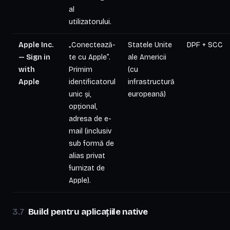
al
utilizatorului.
Apple Inc.
„Conectează-
Statele Unite
DPF + SCC
— Sign in
te cu Apple”.
ale Americii
with
Primim
(cu
Apple
identificatorul
infrastructură
unic și,
europeană)
opțional,
adresa de e-
mail (inclusiv
sub formă de
alias privat
furnizat de
Apple).
Build pentru aplicațiile native