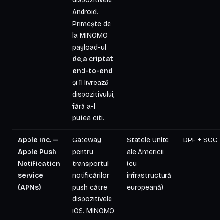
dispozitivele
Android.
Primește de
la MINOMO
payload-ul
deja criptat
end-to-end
și îl livrează
dispozitivului,
fără a-l
putea citi.
Apple Inc. —
Gateway
Statele Unite
DPF + SCC
Apple Push
pentru
ale Americii
Notification
transportul
(cu
service
notificărilor
infrastructură
(APNs)
push către
europeană)
dispozitivele
iOS. MINOMO