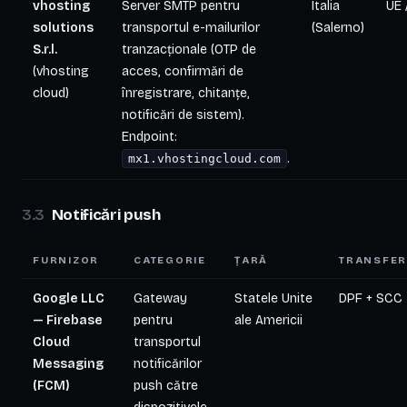
vhosting
Server SMTP pentru
Italia
UE 
solutions
transportul e-mailurilor
(Salerno)
S.r.l.
tranzacționale (OTP de
(vhosting
acces, confirmări de
cloud)
înregistrare, chitanțe,
notificări de sistem).
Endpoint:
.
mx1.vhostingcloud.com
Notificări push
FURNIZOR
CATEGORIE
ȚARĂ
TRANSFE
Google LLC
Gateway
Statele Unite
DPF + SCC
— Firebase
pentru
ale Americii
Cloud
transportul
Messaging
notificărilor
(FCM)
push către