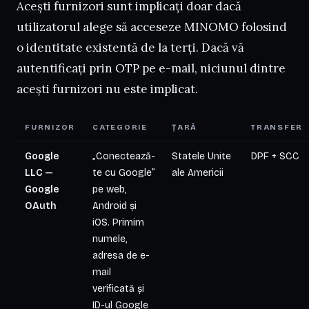
Acești furnizori sunt implicați doar dacă
utilizatorul alege să acceseze MINOMO folosind
o identitate existentă de la terți. Dacă vă
autentificați prin OTP pe e-mail, niciunul dintre
acești furnizori nu este implicat.
FURNIZOR
CATEGORIE
ȚARĂ
TRANSFER
Google
„Conectează-
Statele Unite
DPF + SCC
LLC —
te cu Google”
ale Americii
Google
pe web,
OAuth
Android și
iOS. Primim
numele,
adresa de e-
mail
verificată și
ID-ul Google