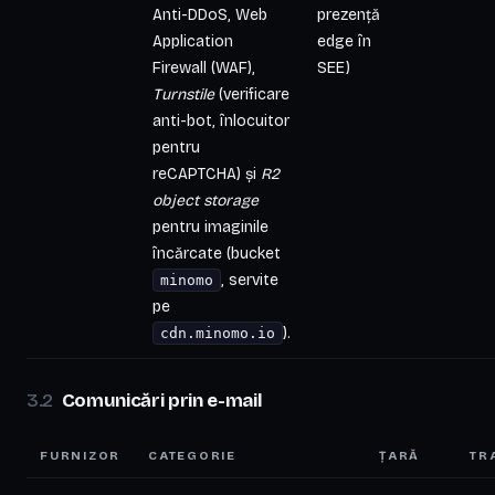
Anti-DDoS, Web
prezență
Application
edge în
Firewall (WAF),
SEE)
Turnstile
(verificare
anti-bot, înlocuitor
pentru
reCAPTCHA) și
R2
object storage
pentru imaginile
încărcate (bucket
, servite
minomo
pe
).
cdn.minomo.io
Comunicări prin e-mail
FURNIZOR
CATEGORIE
ȚARĂ
TR