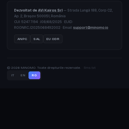
Dezvoltat de
AVi Kairos Srl
— Strada Lungă 188, Corp C2,
Ap. 2, Brașov 500051, România
CUI: 52477194 · J08/68/2025 · EUID:
ROONRC.J2025068492002 · Email:
support@minomo.io
ANPC
SAL
EU ODR
© 2026 MINOMO. Toate drepturile rezervate.
llms.txt
IT
EN
RO