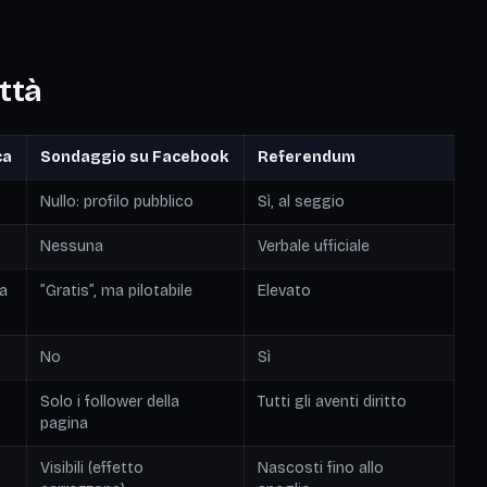
ittà
ca
Sondaggio su Facebook
Referendum
Nullo: profilo pubblico
Sì, al seggio
Nessuna
Verbale ufficiale
za
”Gratis”, ma pilotabile
Elevato
No
Sì
Solo i follower della
Tutti gli aventi diritto
pagina
Visibili (effetto
Nascosti fino allo