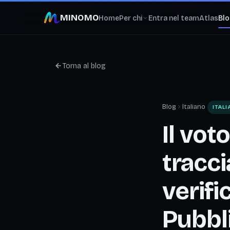
MINOMO
Home
Per chi
Entra nel team
Atlas
Bl
Torna al blog
Blog
Italiano
ITAL
Il vo
tracci
verifi
Pubbl