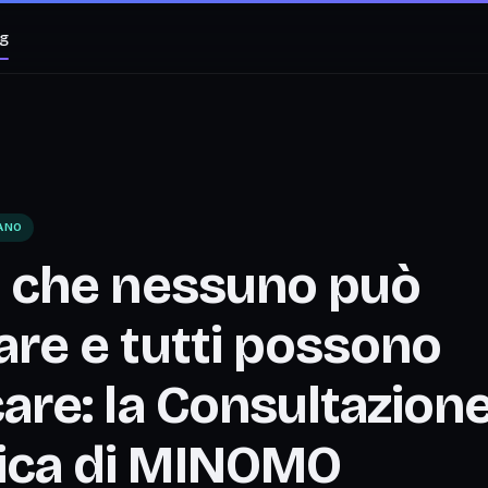
og
IANO
to che nessuno può
are e tutti possono
care: la Consultazion
ica di MINOMO