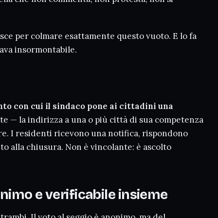
ce per colmare esattamente questo vuoto. E lo fa
ava insormontabile.
o con cui il sindaco pone ai cittadini una
e — la indirizza a una o più città di sua competenza
ore. I residenti ricevono una notifica, rispondono
o alla chiusura. Non è vincolante: è ascolto
onimo e verificabile insieme
entrambi. Il voto al seggio è anonimo, ma del