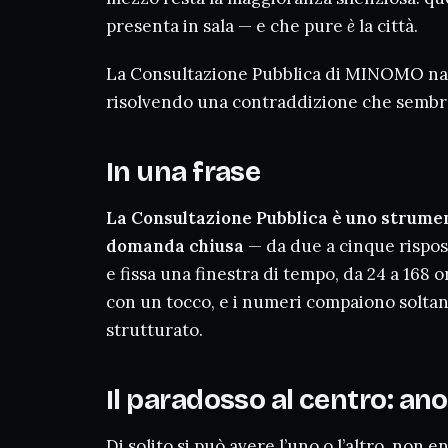
presenta in sala — e che pure
è
la città.
La Consultazione Pubblica di MINOMO nas
risolvendo una contraddizione che sembr
In una frase
La Consultazione Pubblica è uno strument
domanda chiusa
— da due a cinque rispost
e fissa una finestra di tempo, da 24 a 168 
con un tocco, e i numeri compaiono soltant
strutturato.
Il paradosso al centro: an
Di solito si può avere l’uno o l’altro, non 