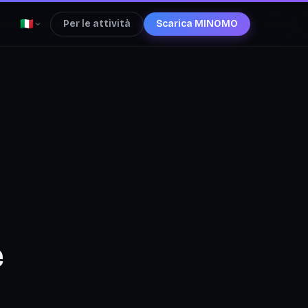
🇮🇹
Per le attività
Scarica MINOMO
e