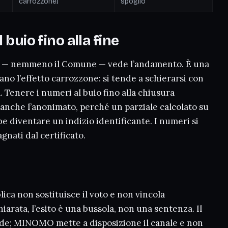
carrozzone)
spoglio
 buio fino alla fine
no — nemmeno il Comune — vede l’andamento. È una
scano l’effetto carrozzone: si tende a schierarsi con
a. Tenere i numeri al buio fino alla chiusura
 anche l’anonimato, perché un parziale calcolato su
be diventare un indizio identificante. I numeri si
gnati dal certificato.
ica non sostituisce il voto e non vincola
arata, l’esito è una bussola, non una sentenza. Il
nde; MINOMO mette a disposizione il canale e non