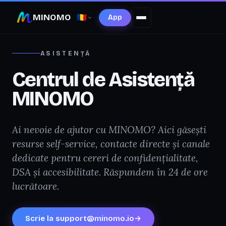
MINOMO
🇷🇴
App
ASISTENȚĂ
Centrul de Asistență
MINOMO
Ai nevoie de ajutor cu MINOMO? Aici găsești
resurse self-service, contacte directe și canale
dedicate pentru cereri de confidențialitate,
DSA și accesibilitate. Răspundem în 24 de ore
lucrătoare.
Scrie la
support@minomo.io
→