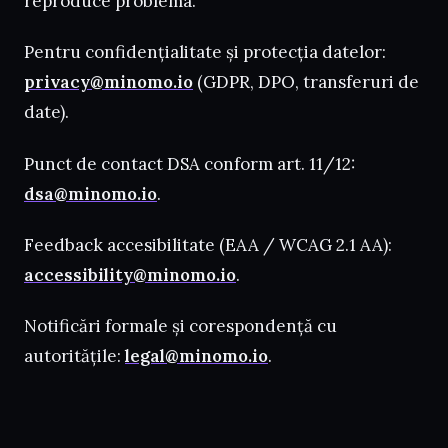
reproduce problema.
Pentru confidențialitate și protecția datelor:
privacy@minomo.io
(GDPR, DPO, transferuri de
date).
Punct de contact DSA conform art. 11/12:
dsa@minomo.io
.
Feedback accesibilitate (EAA / WCAG 2.1 AA):
accessibility@minomo.io
.
Notificări formale și corespondență cu
autoritățile:
legal@minomo.io
.