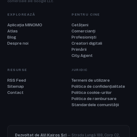
comerciale ale Google LLC.
EXPLOREAZĂ
PENTRU CINE
Aplicația MINOMO
Cetățeni
Atlas
Comercianți
Blog
Profesioniști
Despre noi
Creatori digitali
Primării
City Agent
RESURSE
JURIDIC
RSS Feed
Termeni de utilizare
Sitemap
Politica de confidențialitate
Contact
Politica cookie-urilor
Politica de rambursare
Standardele comunității
Dezvoltat de
AVi Kairos Srl
— Strada Lungă 188, Corp C2,