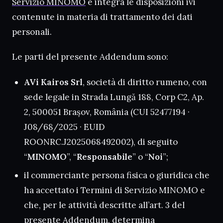
Servizio MINOMO
e integra le disposizioni ivi
contenute in materia di trattamento dei dati
personali.
Le parti del presente Addendum sono:
AVi Kairos Srl
, società di diritto rumeno, con
sede legale in Strada Lungă 188, Corp C2, Ap.
2, 500051 Brașov, România (CUI 52477194 ·
J08/68/2025 · EUID
ROONRC.J2025068492002), di seguito
“
MINOMO
”, “
Responsabile
” o “
Noi
”;
il commerciante persona fisica o giuridica che
ha accettato i Termini di Servizio MINOMO e
che, per le attività descritte all’art. 3 del
presente Addendum, determina