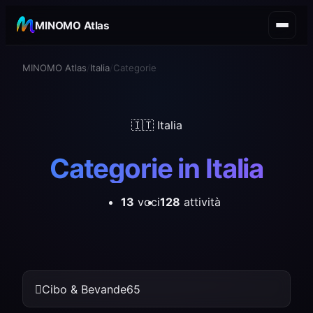
MINOMO Atlas
MINOMO Atlas
Italia
Categorie
🇮🇹 Italia
Categorie in Italia
13
voci
128
attività
Cibo & Bevande
65