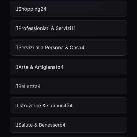
Shopping
24
Professionisti & Servizi
11
Servizi alla Persona & Casa
4
Arte & Artigianato
4
Bellezza
4
Istruzione & Comunità
4
Salute & Benessere
4