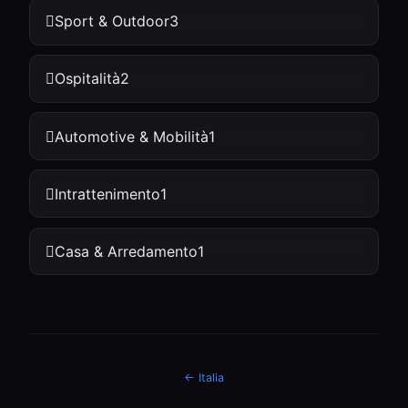
Sport & Outdoor
3
Ospitalità
2
Automotive & Mobilità
1
Intrattenimento
1
Casa & Arredamento
1
← Italia