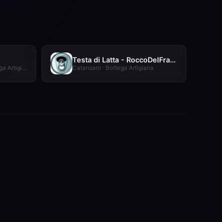
Testa di Latta - RoccoDelFranco
Caraffa di Catanzaro · Bottega Artigiana
Catanzaro · Bottega Artigiana