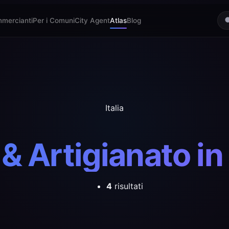
mmercianti
Per i Comuni
City Agent
Atlas
Blog
Italia
& Artigianato in 
4
risultati