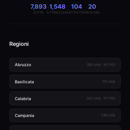
7,893
1,548
104
20
CITTÀ
ATTRAZIONI
ATTIVITÀ
REGIONI
Regioni
Abruzzo
305 città · 107 POI
Basilicata
131 città
Calabria
402 città · 177 POI
Campania
549 città