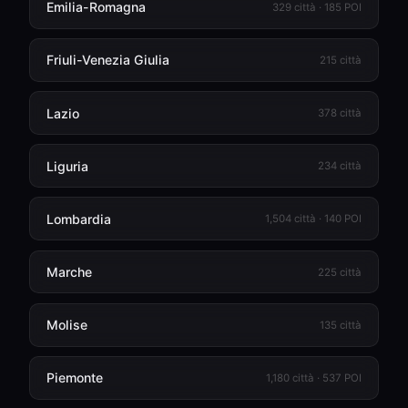
Emilia-Romagna
329 città · 185 POI
Friuli-Venezia Giulia
215 città
Lazio
378 città
Liguria
234 città
Lombardia
1,504 città · 140 POI
Marche
225 città
Molise
135 città
Piemonte
1,180 città · 537 POI