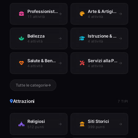
Professionisti & Servizi
Arte & Artigianato
→
→
11 attività
4 attività
Bellezza
Istruzione & Comunità
→
→
4 attività
4 attività
Salute & Benessere
Servizi alla Persona & Casa
→
→
4 attività
4 attività
Tutte le categorie
Attrazioni
7 TIPI
Religiosi
Siti Storici
→
→
512 punti
399 punti