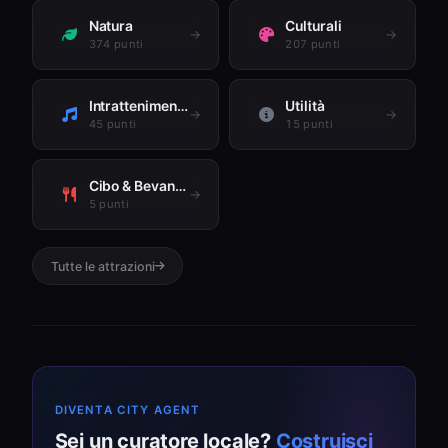
Natura
Culturali
→
→
374 punti
207 punti
Intrattenimento
Utilità
→
→
45 punti
15 punti
Cibo & Bevande
→
5 punti
Tutte le attrazioni
DIVENTA CITY AGENT
Sei un curatore locale?
Costruisci