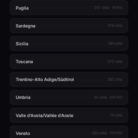
Puglia
257 città · 19 POI
Sardegna
376 città
Sicilia
391 città
Toscana
272 città
Trentino-Alto Adige/Südtirol
282 città
Umbria
92 città · 210 POI
Valle d'Aosta/Vallée d'Aoste
74 città
Veneto
562 città · 173 POI