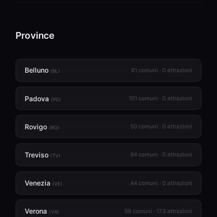
Province
Belluno
61 comuni · 0 attrazioni
(BL)
Padova
101 comuni · 0 attrazioni
(PD)
Rovigo
50 comuni · 0 attrazioni
(RO)
Treviso
94 comuni · 0 attrazioni
(TV)
Venezia
44 comuni · 0 attrazioni
(VE)
Verona
98 comuni · 173 attrazioni
(VR)