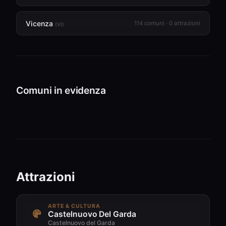
Vicenza
114 comuni · 0 attrazioni
(VI)
Peschiera del
Bardolino
Garda
Lazise
Comuni in evidenza
7,186 popolazione
10,856 popolazione
6,942 popolazio
54 POI
53 POI
32 POI
Attrazioni
ARTE & CULTURA
Castelnuovo Del Garda
Castelnuovo del Garda