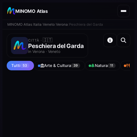
MINOMO Atlas
MINOMO Atlas
Italia
Veneto
Verona
Peschiera del Garda
🇮🇹
CITTÀ ·
Peschiera del Garda
in Verona · Veneto
Tutti
Arte & Cultura
Natura
Man
53
39
11