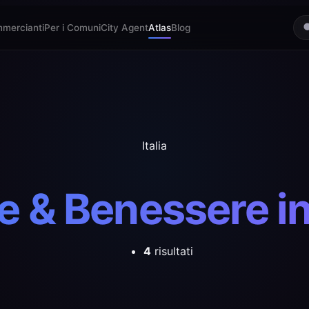
mmercianti
Per i Comuni
City Agent
Atlas
Blog
Italia
e & Benessere in 
4
risultati