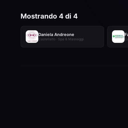
Mostrando 4 di 4
Daniela Andreone
F
Castellalto · Spa & Massaggi
Ca