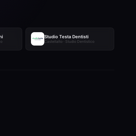
ni
Studio Testa Dentisti
co
Castellalto · Studio Dentistico