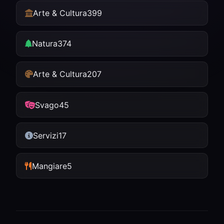
Arte & Cultura
399
Natura
374
Arte & Cultura
207
Svago
45
Servizi
17
Mangiare
5