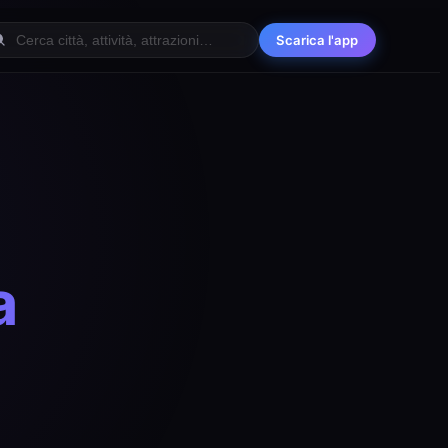
Scarica l'app
a