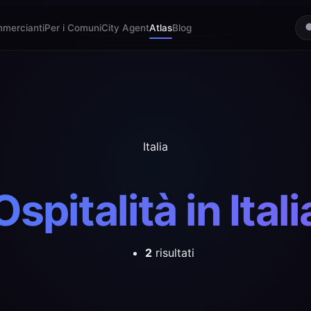
mmercianti
Per i Comuni
City Agent
Atlas
Blog
Italia
Ospitalità in Itali
2
risultati