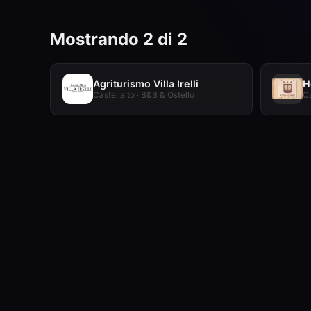
Mostrando 2 di 2
Agriturismo Villa Irelli
H
Castellalto · B&B & Ostello
Ca