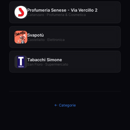
Profumeria Senese - Via Vercillo 2
Catanzaro · Profumeria & Cosmetica
Svapotù
Castellalto · Elettronica
Tabacchi Simone
San Floro · Supermercato
← Categorie