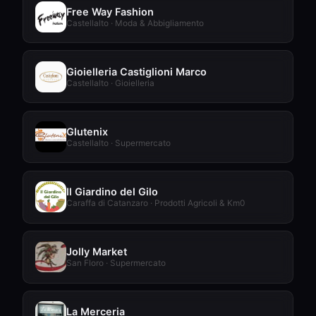
Free Way Fashion
Castellalto · Moda & Abbigliamento
Gioielleria Castiglioni Marco
Castellalto · Gioielleria
Glutenix
Castellalto · Supermercato
Il Giardino del Gilo
Caraffa di Catanzaro · Prodotti Agricoli & Km0
Jolly Market
San Floro · Supermercato
La Merceria