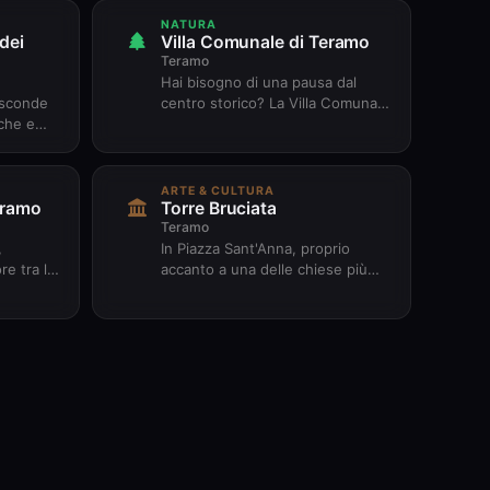
NATURA
dei
Villa Comunale di Teramo
Teramo
Hai bisogno di una pausa dal
asconde
centro storico? La Villa Comunale
iche e
è lì per te — un parco
t'Anna dei
ottocentesco nel cuore pulsante
di...
ARTE & CULTURA
eramo
Torre Bruciata
Teramo
,
In Piazza Sant'Anna, proprio
e tra le
accanto a una delle chiese più
, c'è un
antiche di Teramo, svetta
to n...
silenziosa la Torre Bruciata.
Quas...