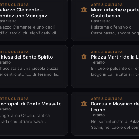
RTE & CULTURA
ARTE & CULTURA
alazzo Clemente –
Mura urbiche e porte
ondazione Menegaz
Castelbasso
astellalto
Castellalto
alazzo Clemente è uno degli
Il sistema difensivo di
difici storici più significativi di
Castelbasso, ancora ogg
astelbasso, oggi sede della
conservato, risale al XI s
ondazione Malvina Menega...
fu ampliato nel XV sec. 
a...
RTE & CULTURA
ARTE & CULTURA
hiesa del Santo Spirito
Piazza Martiri della L
eramo
Teramo
ffacciata su una piccola piazza
È il cuore pulsante di Ter
el centro storico di Teramo, la
luogo in cui la città si rit
hiesa del Santo Spirito è uno
racconta se stessa. Su P
egli esempi più puri d...
Martiri della Libertà...
RTE & CULTURA
ARTE & CULTURA
ecropoli di Ponte Messato
Domus e Mosaico de
eramo
Leone
Teramo
ungo la via Cecilia, l'antica
trada che attraversava
Nel seminterrato di Pala
nteramnia, gli archeologi hanno
Savini, nel cuore del cen
ortato alla luce una delle necr...
storico, si cela uno dei c
dell'arte romana in Italia:.