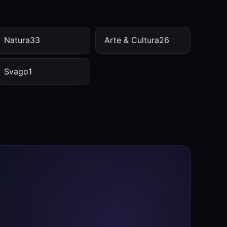
Natura
33
Arte & Cultura
26
Svago
1