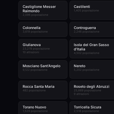
Castiglione Messer
Castilenti
Raimondo
1,405 popolazione
2,096 popolazione
Colonnella
Controguerra
3,619 popolazione
2,246 popolazione
Giulianova
Isola del Gran Sasso
23,278 popolazione
d'Italia
10 attrazioni
4,502 popolazione
Mosciano Sant'Angelo
Nereto
9,122 popolazione
5,202 popolazione
Rocca Santa Maria
Roseto degli Abruzzi
482 popolazione
25,669 popolazione
9 attrazioni
Torano Nuovo
Torricella Sicura
1,529 popolazione
2,518 popolazione