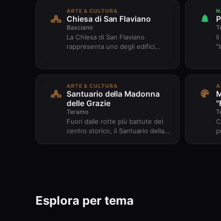
ARTE & CULTURA
N
Chiesa di San Flaviano
P
Basciano
T
La Chiesa di San Flaviano
I
rappresenta uno degli edifici
"
religiosi più importanti di
f
Basciano e costituisce un punto
a
di r...
ARTE & CULTURA
A
Santuario della Madonna
M
delle Grazie
"
Teramo
T
Fuori dalle rotte più battute del
C
centro storico, il Santuario della
p
Madonna delle Grazie vi
m
accoglierà con la sua stori...
a
Esplora per tema