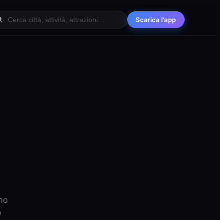
Scarica l'app
ano
e