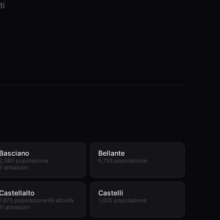
ti
Basciano
Bellante
2,380 popolazione
6,758 popolazione
6 attrazioni
Castellalto
Castelli
7,473 popolazione
49 attività
1,005 popolazione
11 attrazioni