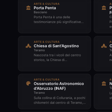
ARTE & CULTURA
A
Porta Penta
P
Basciano
F
C
Porta Penta è una delle
testimonianze più significative
P
dell’antico borgo medievale di
e
Basciano. In passato costituiva
C
u...
F
ARTE & CULTURA
A
Chiesa di Sant'Agostino
C
Teramo
T
Nascosta tra i vicoli del centro
A
storico, la Chiesa di
n
Sant'Agostino porta con sé quasi
C
settecento anni di storia
d
terama...
ARTE & CULTURA
A
Osservatorio Astronomico
N
d'Abruzzo (INAF)
T
Teramo
L
Sulla collina di Collurania, a pochi
s
chilometri dal centro di Teramo,
I
sorge uno degli osservatori
p
astronomici più antich...