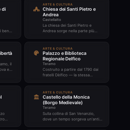
caratteristi...
ARTE & CULTURA
 di
Chiesa dei Santi Pietro e
Andrea
Castellalto
La chiesa dei Santi Pietro e
i ben
Andrea sorge nella parte più
ecolo e
elevata del centro storico di
Le mura
Castelbasso, frazione di
Castell...
ARTE & CULTURA
ibertà
Palazzo e Biblioteca
Regionale Delfico
Teramo
amo, il
rova e
Costruito a partire dal 1790 dai
iazza
fratelli Dèlfico — la stessa
famiglia del filosofo illuminista
Melchiorre — il Palazzo...
ARTE & CULTURA
l
Castello della Monica
(Borgo Medievale)
Teramo
zzo
Sulla collina di San Venanzio,
tro
dove un tempo sorgeva un'antica
apolavori
chiesa demolita dai francesi,
..
l'artista teramano Gennaro...