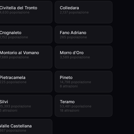
Civitella del Tronto
Colledara
4,630 popolazione
2,137 popolazione
Crognaleto
Fano Adriano
1,152 popolazione
265 popolazione
Montorio al Vomano
Morro d'Oro
7,689 popolazione
3,589 popolazione
Pietracamela
Pineto
225 popolazione
14,798 popolazione
8 attrazioni
Silvi
Teramo
15,393 popolazione
53,481 popolazione
6 attrazioni
18 attrazioni
Valle Castellana
867 popolazione