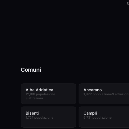
s
Comuni
Alba Adriatica
Ancarano
12,188 popolazione
1,822 popolazione
9 attrazion
8 attrazioni
Bisenti
Campli
1,727 popolazione
6,731 popolazione