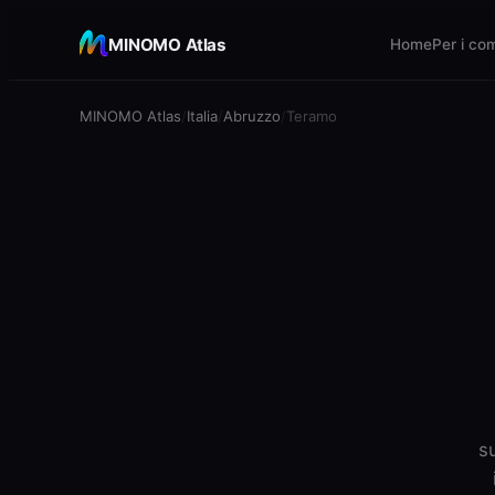
MINOMO Atlas
Home
Per i co
MINOMO Atlas
Italia
Abruzzo
Teramo
su