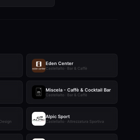
Eden Center
Castellalto · Bar & Caffè
Miscela - Caffè & Cocktail Bar
Castellalto · Bar & Caffè
Alpic Sport
 Design
Castellalto · Attrezzatura Sportiva