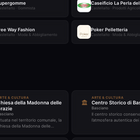
upergomme
stellalto · Gommista
Castellalto · Prodotti Agrico
ree Way Fashion
Poker Pelletteria
stellalto · Moda & Abbigliamento
Castellalto · Moda & Abbigl
RTE & CULTURA
ARTE & CULTURA
hiesa della Madonna delle
Centro Storico di Ba
razie
Basciano
asciano
Il centro storico conserv
ituata nel territorio comunale, la
l’atmosfera autentica dei 
hiesa della Madonna delle
borghi abruzzesi. Passe
razie è legata alle tradizioni
tra le sue stradine si inco
eligiose e popolari dell...