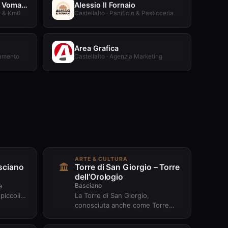
Caseificio La Perla del Vomano
Alessio Il Fornaio
li & Km0
Castellalto · Panificio & Pasticceria
Area Grafica
iamento
Castellalto · Agenzia Marketing
ARTE & CULTURA
sciano
Torre di San Giorgio – Torre
dell’Orologio
Basciano
a
piccoli
La Torre di San Giorgio,
ggiando
conosciuta anche come Torre
n...
dell’Orologio, è uno degli
elementi architettonici più