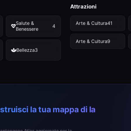
Attrazioni
Salute &
Arte & Cultura
41
4
Benessere
Arte & Cultura
9
Bellezza
3
struisci la tua mappa di la
 mantengono Atlas aggiornato per la