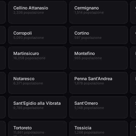
Cellino Attanasio
Cermignano
2,336 popolazione
1,514 popolazione
Corropoli
Cortino
5,093 popolazione
597 popolazione
Martinsicuro
Montefino
16,058 popolazione
965 popolazione
Notaresco
Penna Sant'Andrea
6,371 popolazione
1,678 popolazione
Sant'Egidio alla Vibrata
Sant'Omero
9,786 popolazione
5,148 popolazione
Tortoreto
Tossicia
11,861 popolazione
1,266 popolazione