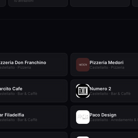
10 attrazioni
izzeria Don Franchino
Pizzeria Medori
stellalto · Pizzeria
Castellalto · Pizzeria
arcito Cafe
Numero 2
stellalto · Bar & Caffè
Castellalto · Bar & Caffè
ar Filadelfia
Paco Design
stellalto · Bar & Caffè
Castellalto · Arredamento &