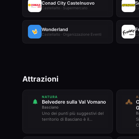
Conad City Castelnuovo
S
Castellalto · Supermercato
Ca
Wonderland
F
Castellalto · Organizzazione Eventi
Ca
Attrazioni
NATURA
A
Belvedere sulla Val Vomano
C
Basciano
G
B
Uno dei punti più suggestivi del
territorio di Basciano è il
S
panorama che si apre sulla Val
C
Vomano. Da qui lo sguardo ab...
G
r