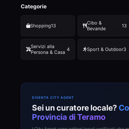
Categorie
Cibo &
Shopping
13
13
Bevande
Servizi alla
4
Sport & Outdoor
3
Persona & Casa
DIVENTA CITY AGENT
Sei un curatore locale?
Co
Provincia di Teramo
I City Agent sono editori locali verificati che