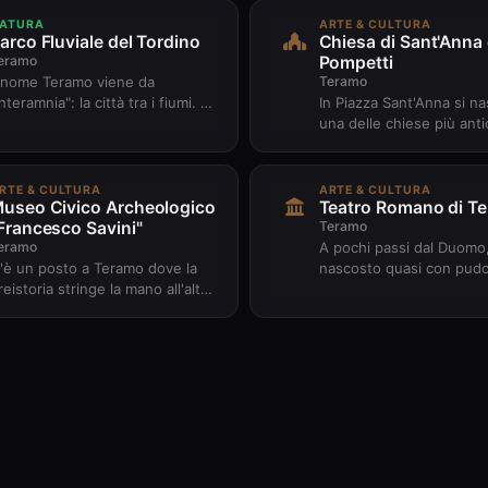
ATURA
ARTE & CULTURA
arco Fluviale del Tordino
Chiesa di Sant'Anna 
eramo
Pompetti
Teramo
l nome Teramo viene da
Interamnia": la città tra i fiumi. E i
In Piazza Sant'Anna si n
iumi, il Tordino e il Vezzola, sono
una delle chiese più ant
ncora lì a ricorda...
affascinanti d'Italia: San
Pompetti, che sorge...
RTE & CULTURA
ARTE & CULTURA
useo Civico Archeologico
Teatro Romano di T
Francesco Savini"
Teramo
eramo
A pochi passi dal Duomo
'è un posto a Teramo dove la
nascosto quasi con pudor
reistoria stringe la mano all'alto
strade del centro storico
edioevo, tutto in poche stanze
teatro romano che ha vis
ffascinanti. Il Museo...