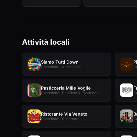
Attività locali
Siamo Tutti Down
P
Castellalto · Associazioni
Ca
Pasticceria Mille Voglie
F
Castellalto · Panificio & Pasticceria
Ca
Ristorante Via Veneto
B
Castellalto · Ristorante
Ca