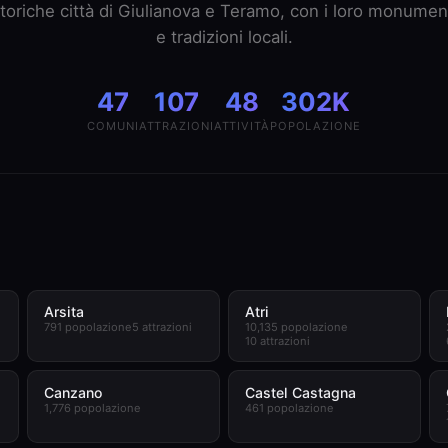
toriche città di Giulianova e Teramo, con i loro monumen
e tradizioni locali.
47
107
48
302K
COMUNI
ATTRAZIONI
ATTIVITÀ
POPOLAZIONE
Arsita
Atri
i
791 popolazione
5 attrazioni
10,135 popolazione
10 attrazioni
Canzano
Castel Castagna
1,776 popolazione
461 popolazione