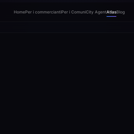
Home
Per i commercianti
Per i Comuni
City Agent
Atlas
Blog