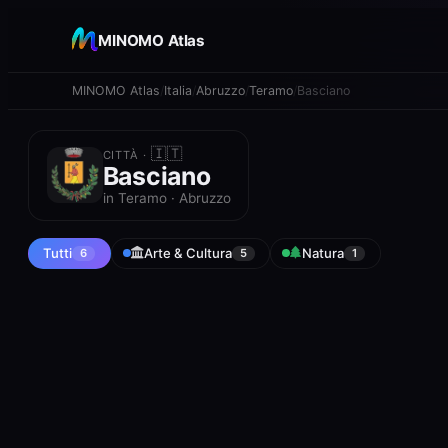
+
MINOMO Atlas
−
MINOMO Atlas
Italia
Abruzzo
Teramo
Basciano
🇮🇹
CITTÀ ·
Basciano
in Teramo · Abruzzo
Tutti
Arte & Cultura
Natura
6
5
1