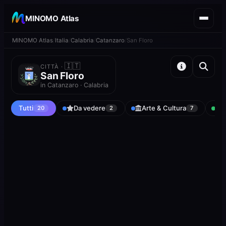
MINOMO Atlas
MINOMO Atlas
Italia
Calabria
Catanzaro
San Floro
🇮🇹
CITTÀ ·
San Floro
in Catanzaro · Calabria
Tutti
Da vedere
Arte & Cultura
N
20
2
7