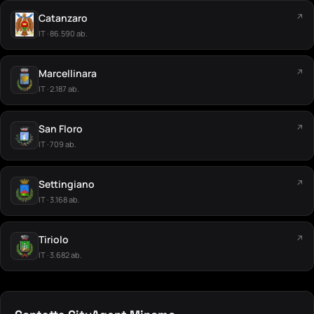
Catanzaro
↗
IT · 86.590 ab.
Marcellinara
↗
IT · 2.187 ab.
San Floro
↗
IT · 709 ab.
Settingiano
↗
IT · 3.168 ab.
Tiriolo
↗
IT · 3.682 ab.