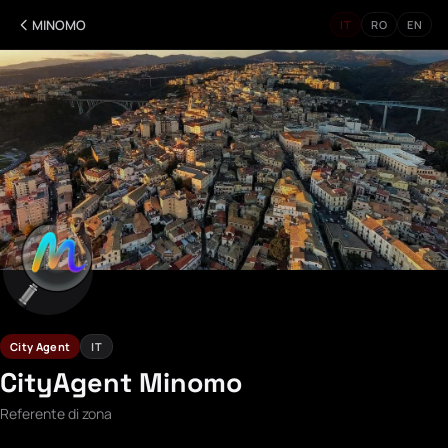
MINOMO
IT
RO
EN
City Agent
IT
CityAgent Minomo
Referente di zona