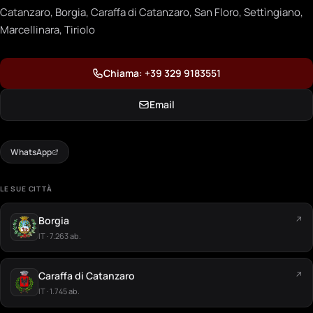
Catanzaro, Borgia, Caraffa di Catanzaro, San Floro, Settìngiano,
Marcellinara, Tiriolo
Chiama: +39 329 9183551
Email
WhatsApp
LE SUE CITTÀ
Borgia
↗
IT · 7.263 ab.
Caraffa di Catanzaro
↗
IT · 1.745 ab.