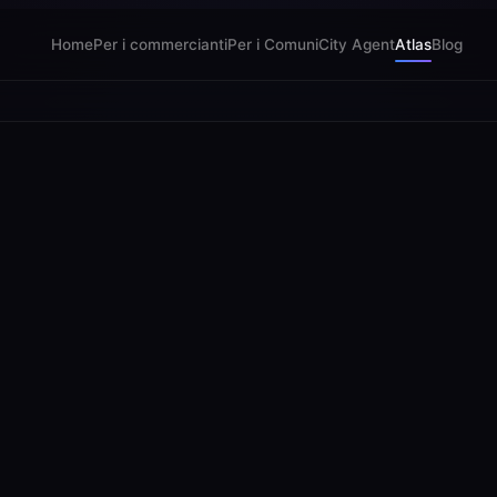
Home
Per i commercianti
Per i Comuni
City Agent
Atlas
Blog