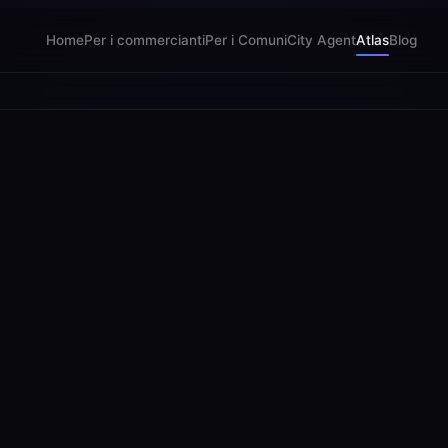
Home
Per i commercianti
Per i Comuni
City Agent
Atlas
Blog