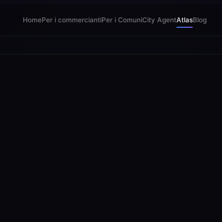
Home
Per i commercianti
Per i Comuni
City Agent
Atlas
Blog