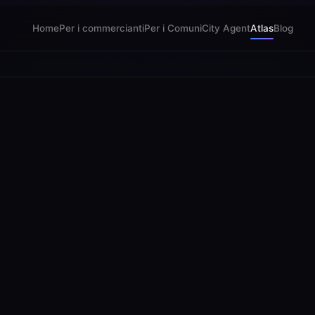
Home
Per i commercianti
Per i Comuni
City Agent
Atlas
Blog