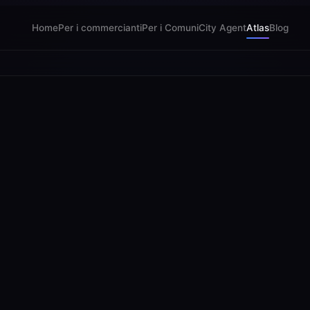
Home
Per i commercianti
Per i Comuni
City Agent
Atlas
Blog