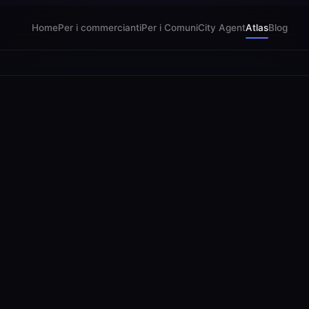
Home
Per i commercianti
Per i Comuni
City Agent
Atlas
Blog