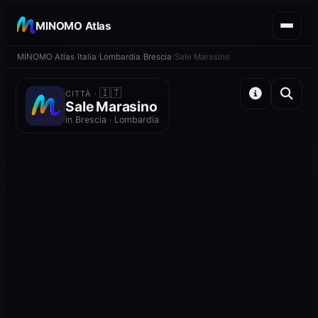
MINOMO Atlas
MINOMO Atlas
Italia
Lombardia
Brescia
Sale Marasino
🇮🇹
CITTÀ ·
Sale Marasino
in Brescia · Lombardia