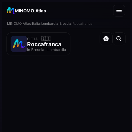
MINOMO Atlas
MINOMO Atlas
Italia
Lombardia
Brescia
Roccafranca
🇮🇹
CITTÀ ·
Roccafranca
in Brescia · Lombardia