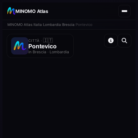
MINOMO Atlas
MINOMO Atlas
Italia
Lombardia
Brescia
Pontevico
🇮🇹
CITTÀ ·
Pontevico
in Brescia · Lombardia