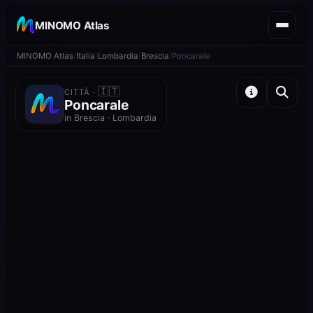
MINOMO Atlas
MINOMO Atlas
Italia
Lombardia
Brescia
Poncarale
🇮🇹
CITTÀ ·
Poncarale
in Brescia · Lombardia