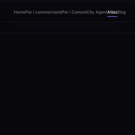
Home
Per i commercianti
Per i Comuni
City Agent
Atlas
Blog