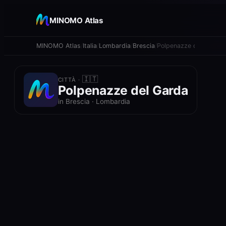
+
MINOMO Atlas
−
MINOMO Atlas
Italia
Lombardia
Brescia
Polpenazze del Garda
🇮🇹
CITTÀ ·
Polpenazze del Garda
in Brescia · Lombardia