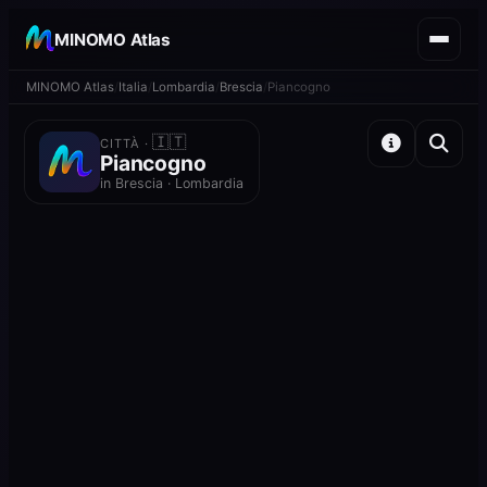
MINOMO Atlas
MINOMO Atlas
Italia
Lombardia
Brescia
Piancogno
🇮🇹
CITTÀ ·
Piancogno
in Brescia · Lombardia