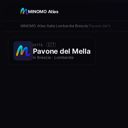
+
MINOMO Atlas
−
MINOMO Atlas
Italia
Lombardia
Brescia
Pavone del Mella
🇮🇹
CITTÀ ·
Pavone del Mella
in Brescia · Lombardia