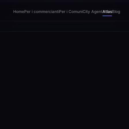
Home
Per i commercianti
Per i Comuni
City Agent
Atlas
Blog