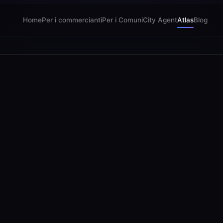
Home
Per i commercianti
Per i Comuni
City Agent
Atlas
Blog