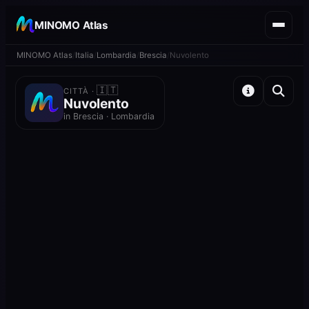
MINOMO Atlas
MINOMO Atlas
Italia
Lombardia
Brescia
Nuvolento
🇮🇹
CITTÀ ·
Nuvolento
in Brescia · Lombardia