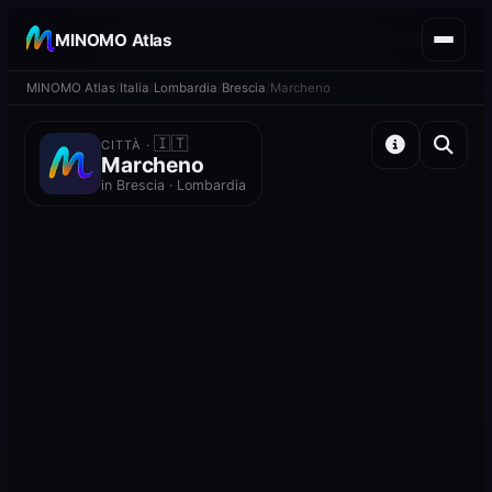
MINOMO Atlas
MINOMO Atlas
Italia
Lombardia
Brescia
Marcheno
🇮🇹
CITTÀ ·
Marcheno
in Brescia · Lombardia