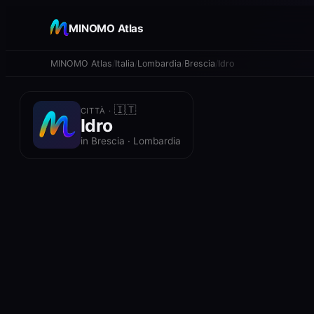
+
MINOMO Atlas
−
MINOMO Atlas
Italia
Lombardia
Brescia
Idro
🇮🇹
CITTÀ ·
Idro
in Brescia · Lombardia