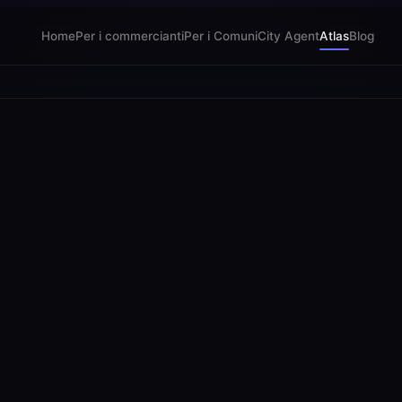
Home
Per i commercianti
Per i Comuni
City Agent
Atlas
Blog