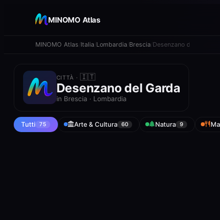
+
MINOMO Atlas
−
MINOMO Atlas
Italia
Lombardia
Brescia
Desenzano del Garda
🇮🇹
CITTÀ ·
Desenzano del Garda
in Brescia · Lombardia
Tutti
Arte & Cultura
Natura
Ma
75
60
9