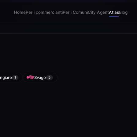
Home
Per i commercianti
Per i Comuni
City Agent
Atlas
Blog
ngiare
Svago
1
5