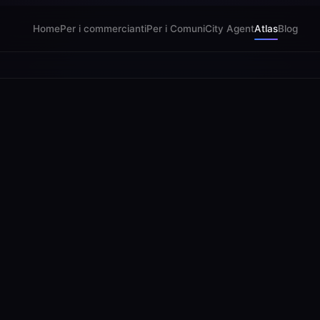
Home
Per i commercianti
Per i Comuni
City Agent
Atlas
Blog