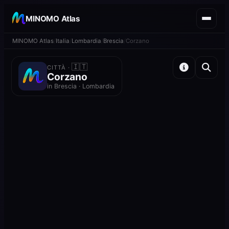
MINOMO Atlas
MINOMO Atlas
Italia
Lombardia
Brescia
Corzano
🇮🇹
CITTÀ ·
Corzano
in Brescia · Lombardia