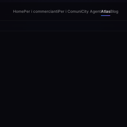
Home
Per i commercianti
Per i Comuni
City Agent
Atlas
Blog