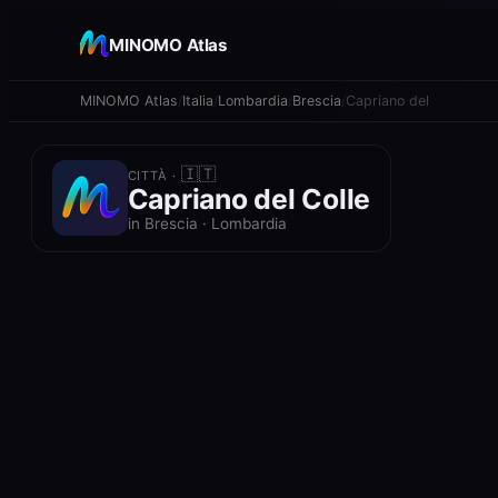
+
MINOMO Atlas
−
MINOMO Atlas
Italia
Lombardia
Brescia
Capriano del Colle
🇮🇹
CITTÀ ·
Capriano del Colle
in Brescia · Lombardia