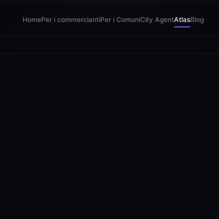
Home
Per i commercianti
Per i Comuni
City Agent
Atlas
Blog