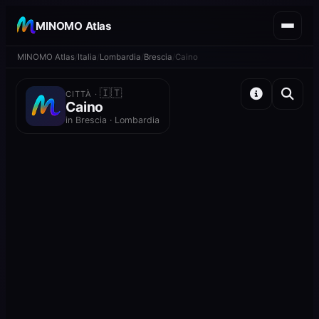
MINOMO Atlas
MINOMO Atlas
Italia
Lombardia
Brescia
Caino
🇮🇹
CITTÀ ·
Caino
in Brescia · Lombardia