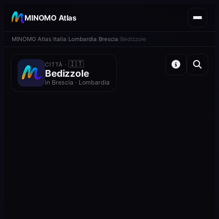
MINOMO Atlas
MINOMO Atlas
Italia
Lombardia
Brescia
Bedizzole
🇮🇹
CITTÀ ·
Bedizzole
in Brescia · Lombardia