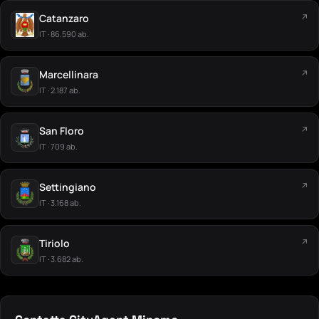
Catanzaro
↗
IT · 86.590 ab.
Marcellinara
↗
IT · 2.187 ab.
San Floro
↗
IT · 709 ab.
Settingiano
↗
IT · 3.168 ab.
Tiriolo
↗
IT · 3.682 ab.