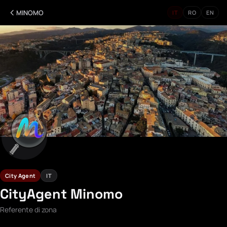
MINOMO
IT
RO
EN
City Agent
IT
CityAgent Minomo
Referente di zona