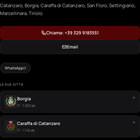
Catanzaro, Borgia, Caraffa di Catanzaro, San Floro, Settìngiano,
Marcellinara, Tiriolo
Chiama: +39 329 9183551
Email
WhatsApp
LE SUE CITTÀ
Borgia
↗
IT · 7.263 ab.
Caraffa di Catanzaro
↗
IT · 1.745 ab.