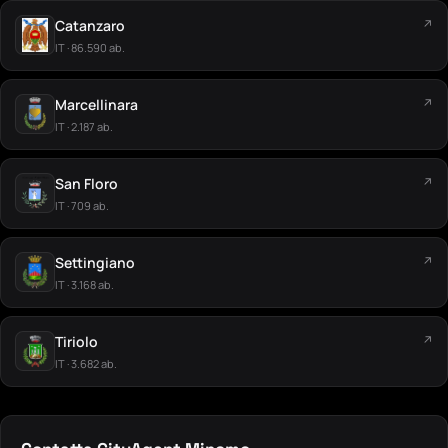
Catanzaro
↗
IT · 86.590 ab.
Marcellinara
↗
IT · 2.187 ab.
San Floro
↗
IT · 709 ab.
Settingiano
↗
IT · 3.168 ab.
Tiriolo
↗
IT · 3.682 ab.