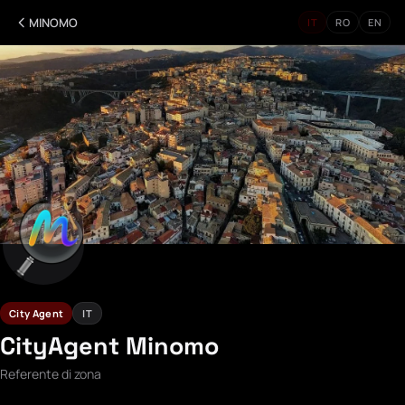
MINOMO
IT
RO
EN
City Agent
IT
CityAgent Minomo
Referente di zona