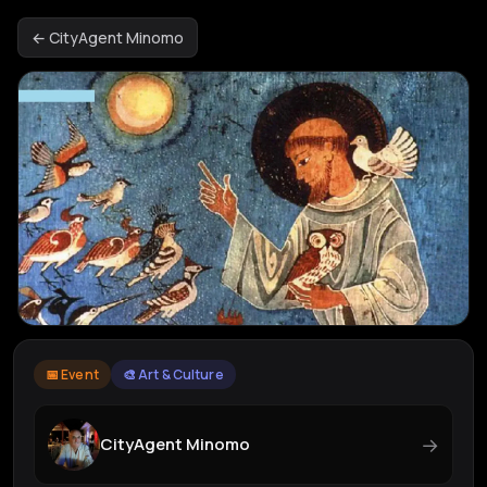
← CityAgent Minomo
📅 Event
🎨 Art & Culture
→
CityAgent Minomo