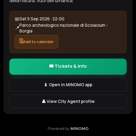
della natura, vuoi dell’umanità.
📅
Sat 5 Sep 2026 · 22:00
Parco archeologico nazionale di Scolacium -
📍
Borgia
🗓️
Add to calendar
🎟️ Tickets & info
📱 Open in MINOMO app
👤 View City Agent profile
Powered by
MINOMO