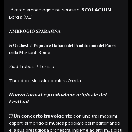
📍Parco archeologico nazionale di 𝗦𝗖𝗢𝗟𝗔𝗖𝗜𝗨𝗠,
Borgia (CZ)
𝐀𝐌𝐁𝐑𝐎𝐆𝐈𝐎 𝐒𝐏𝐀𝐑𝐀𝐆𝐍𝐀
& 𝐎𝐫𝐜𝐡𝐞𝐬𝐭𝐫𝐚 𝐏𝐨𝐩𝐨𝐥𝐚𝐫𝐞 𝐈𝐭𝐚𝐥𝐢𝐚𝐧𝐚 𝐝𝐞𝐥𝐥'𝐀𝐮𝐝𝐢𝐭𝐨𝐫𝐢𝐮𝐦 𝐝𝐞𝐥 𝐏𝐚𝐫𝐜𝐨
𝐝𝐞𝐥𝐥𝐚 𝐌𝐮𝐬𝐢𝐜𝐚 𝐝𝐢 𝐑𝐨𝐦𝐚
Ziad Trabelsi / Tunisia
Theodoro Melissinopoulos /Grecia
𝙉𝙪𝙤𝙫𝙤 𝙛𝙤𝙧𝙢𝙖𝙩 𝙚 𝙥𝙧𝙤𝙙𝙪𝙯𝙞𝙤𝙣𝙚 𝙤𝙧𝙞𝙜𝙞𝙣𝙖𝙡𝙚 𝙙𝙚𝙡
𝙁𝙚𝙨𝙩𝙞𝙫𝙖𝙡.
💥𝗨𝗻 𝗰𝗼𝗻𝗰𝗲𝗿𝘁𝗼 𝘁𝗿𝗮𝘃𝗼𝗹𝗴𝗲𝗻𝘁𝗲 con uno tra i massimi
esperti al mondo di musica popolare del mediterraneo
e la sua prestigiosa orchestra, insieme ad altri musicisti