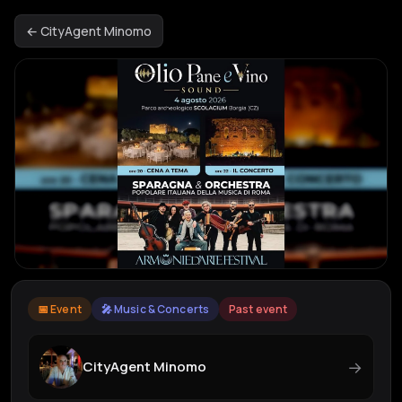
← CityAgent Minomo
📅 Event
🎤 Music & Concerts
Past event
→
CityAgent Minomo