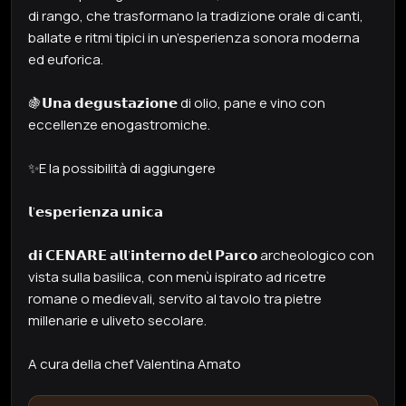
di rango, che trasformano la tradizione orale di canti,
ballate e ritmi tipici in un’esperienza sonora moderna
ed euforica.
🍇𝗨𝗻𝗮 𝗱𝗲𝗴𝘂𝘀𝘁𝗮𝘇𝗶𝗼𝗻𝗲 di olio, pane e vino con
eccellenze enogastromiche.
✨E la possibilità di aggiungere
𝗹’𝗲𝘀𝗽𝗲𝗿𝗶𝗲𝗻𝘇𝗮 𝘂𝗻𝗶𝗰𝗮
𝗱𝗶 𝗖𝗘𝗡𝗔𝗥𝗘 𝗮𝗹𝗹’𝗶𝗻𝘁𝗲𝗿𝗻𝗼 𝗱𝗲𝗹 𝗣𝗮𝗿𝗰𝗼 archeologico con
vista sulla basilica, con menù ispirato ad ricetre
romane o medievali, servito al tavolo tra pietre
millenarie e uliveto secolare.
A cura della chef Valentina Amato