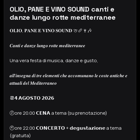
OLIO, PANE E VINO SOUND canti e
danze lungo rotte mediterranee
𝐎𝐋𝐈𝐎, 𝐏𝐀𝐍𝐄 𝐄 𝐕𝐈𝐍𝐎 𝐒𝐎𝐔𝐍𝐃 🍈🥖🍷🎶
𝑪𝒂𝒏𝒕𝒊 𝒆 𝒅𝒂𝒏𝒛𝒆 𝒍𝒖𝒏𝒈𝒐 𝒓𝒐𝒕𝒕𝒆 𝒎𝒆𝒅𝒊𝒕𝒆𝒓𝒓𝒂𝒏𝒆𝒆
Una vera festa di musica, danze e gusto,
𝒂𝒍𝒍'𝒊𝒏𝒔𝒆𝒈𝒏𝒂 𝒅𝒊 𝒕𝒓𝒆 𝒆𝒍𝒆𝒎𝒆𝒏𝒕𝒊 𝒄𝒉𝒆 𝒂𝒄𝒄𝒐𝒎𝒖𝒏𝒂𝒏𝒐 𝒍𝒆 𝒄𝒐𝒔𝒕𝒆 𝒂𝒏𝒕𝒊𝒄𝒉𝒆 𝒆
𝒂𝒕𝒕𝒖𝒂𝒍𝒊 𝒅𝒆𝒍 𝑴𝒆𝒅𝒊𝒕𝒆𝒓𝒓𝒂𝒏𝒆𝒐
📆𝟰 𝗔𝗚𝗢𝗦𝗧𝗢 𝟮𝟬𝟮𝟲
🕖ore 20.00 𝗖𝗘𝗡𝗔 a tema (su prenotazione)
🕙ore 22.00 𝗖𝗢𝗡𝗖𝗘𝗥𝗧𝗢 + 𝗱𝗲𝗴𝘂𝘀𝘁𝗮𝘇𝗶𝗼𝗻𝗲 a tema
(gratuita)