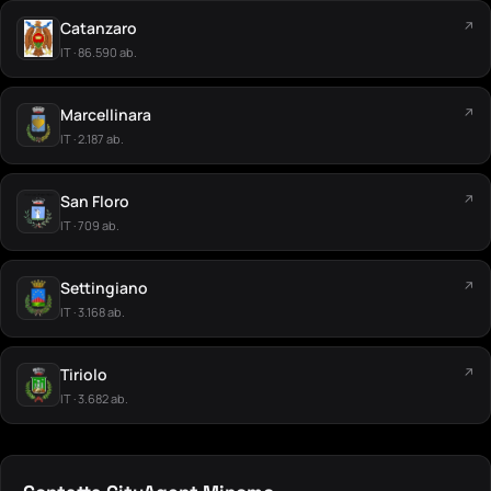
Catanzaro
↗
IT · 86.590 ab.
Marcellinara
↗
IT · 2.187 ab.
San Floro
↗
IT · 709 ab.
Settingiano
↗
IT · 3.168 ab.
Tiriolo
↗
IT · 3.682 ab.