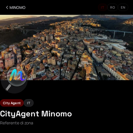
MINOMO
IT
RO
EN
City Agent
IT
CityAgent Minomo
Referente di zona