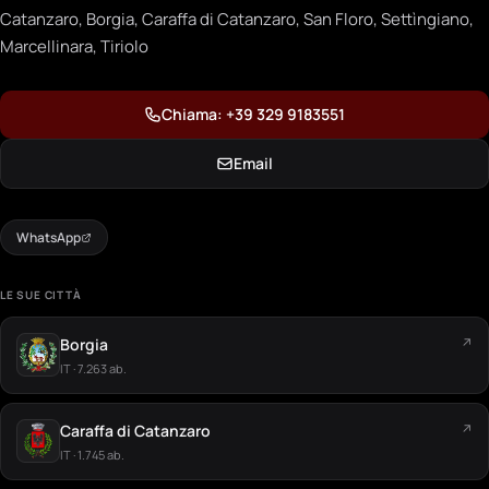
Catanzaro, Borgia, Caraffa di Catanzaro, San Floro, Settìngiano,
Marcellinara, Tiriolo
Chiama: +39 329 9183551
Email
WhatsApp
LE SUE CITTÀ
Borgia
↗
IT · 7.263 ab.
Caraffa di Catanzaro
↗
IT · 1.745 ab.