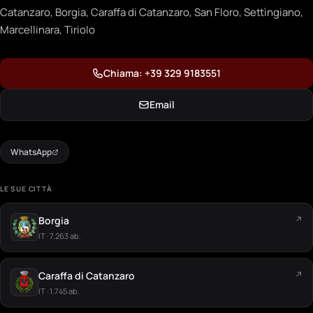
Catanzaro, Borgia, Caraffa di Catanzaro, San Floro, Settìngiano,
Marcellinara, Tiriolo
Chiama: +39 329 9183551
Email
WhatsApp
LE SUE CITTÀ
Borgia
↗
IT · 7.263 ab.
Caraffa di Catanzaro
↗
IT · 1.745 ab.