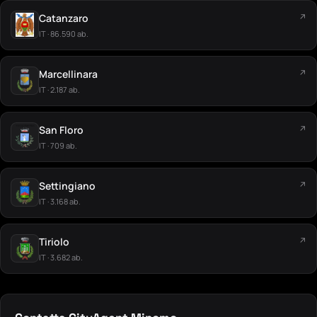
Catanzaro
↗
IT · 86.590 ab.
Marcellinara
↗
IT · 2.187 ab.
San Floro
↗
IT · 709 ab.
Settingiano
↗
IT · 3.168 ab.
Tiriolo
↗
IT · 3.682 ab.