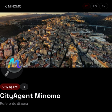
MINOMO
IT
RO
EN
City Agent
IT
CityAgent Minomo
Referente di zona